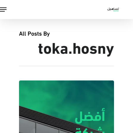
Ski
Menu
t
mai
conten
All Posts By
toka.hosny
أفضل
شركة